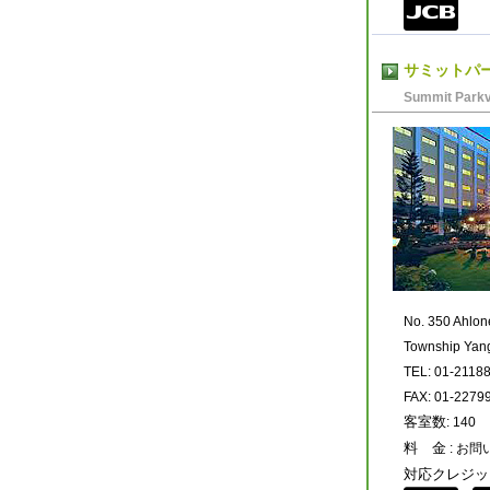
サミットパ
Summit Parkv
No. 350 Ahlo
Township Yan
TEL: 01-2118
FAX: 01-2279
客室数
: 140
料 金
: お
対応クレジッ