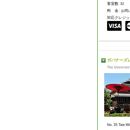
客室数
: 32
料 金
: お
対応クレジッ
ガバナーズ
The Governor
No. 35 Taw W