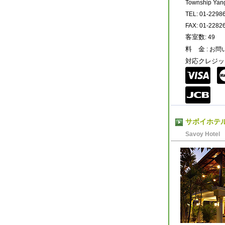
Township Yan
TEL: 01-2298
FAX: 01-2282
客室数
: 49
料 金
: お
対応クレジッ
サボイホテ
Savoy Hotel