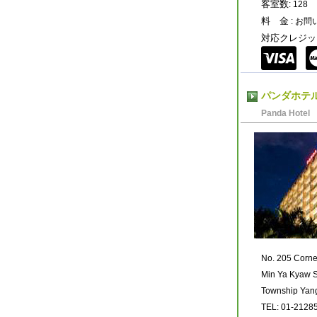
客室数
: 128
料 金
: お
対応クレジッ
パンダホテ
Panda Hotel
No. 205 Corne
Min Ya Kyaw
Township Yan
TEL: 01-2128