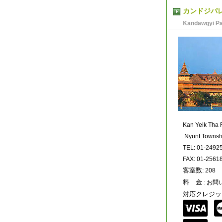
カンドジパ
Kandawgyi Pa
Kan Yeik Tha 
Nyunt Townsh
TEL: 01-2492
FAX: 01-2561
客室数
: 208
料 金
: お
対応クレジッ