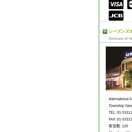
シーズンズ
Seasons of Y
International 
Township Yan
TEL: 01-5331
FAX: 01-5331
客室数
: 120