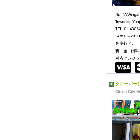
No. 7A Winga
Township Yan
TEL: 01-4302
FAX: 01-5463
客室数
: 48
料 金
: お
対応クレジッ
クローバー
Clover City H