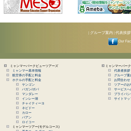
|
グループ案内
|
代表挨拶
Our Fa
ミャンマーパークビューツアーズ
ミャンマーパーク
ミャンマー基本情報
代表者挨拶
航空券の手配と料金
グループ案
ホテルの手配と料金
お問合わせ
ヤンゴン
ツアーのお
バガン/ポパ
サービスへ
マンダレー
プライバシ
インレー湖
サイトマッ
チャイティーヨ
ネピドー
カロー
パアン
ロイコー
ミャンマーツアー(モデルコース)