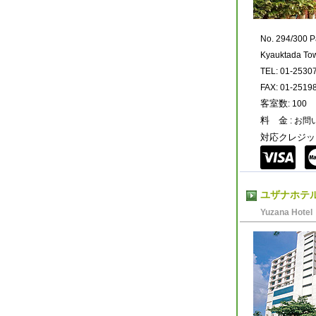
No. 294/300 P
Kyauktada To
TEL: 01-2530
FAX: 01-2519
客室数
: 100
料 金
: お
対応クレジッ
ユザナホテ
Yuzana Hotel