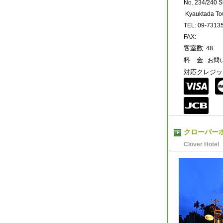
No. 234/240 
Kyauktada To
TEL: 09-7313
FAX:
客室数
: 48
料 金
: お
対応クレジッ
クローバー
Clover Hotel