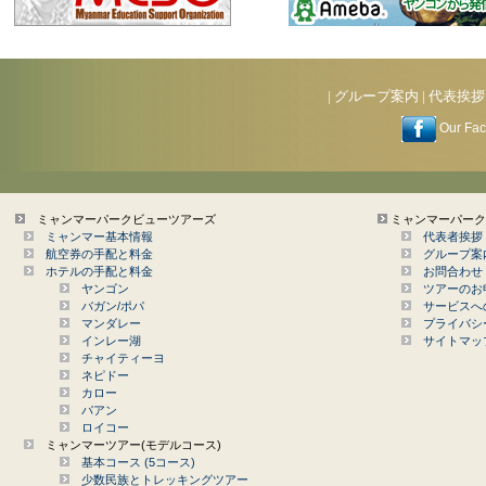
|
グループ案内
|
代表挨拶
Our Fa
ミャンマーパークビューツアーズ
ミャンマーパーク
ミャンマー基本情報
代表者挨拶
航空券の手配と料金
グループ案
ホテルの手配と料金
お問合わせ
ヤンゴン
ツアーのお
バガン/ポパ
サービスへ
マンダレー
プライバシ
インレー湖
サイトマッ
チャイティーヨ
ネピドー
カロー
パアン
ロイコー
ミャンマーツアー(モデルコース)
基本コース (5コース)
少数民族とトレッキングツアー